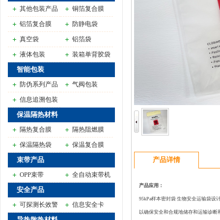
其他包装产品
铜箔复合膜
铝箔复合膜
防静电袋
真空袋
铝箔袋
液体包装
装箱单背胶袋
智能包装
防伪系列产品
气阀包装
信息追溯包装
保温隔热材料
隔热复合膜
隔热阻燃膜
保温隔热袋
保温复合膜
束带产品
产品详情
OPP束带
全自动束带机
产品应用：
安全产品
95kPa样本密封袋 生物安全运输袋设计
可探测长效警
信息安全卡
以确保安全和合规地储存和运输诊断
示带
导热散热材料