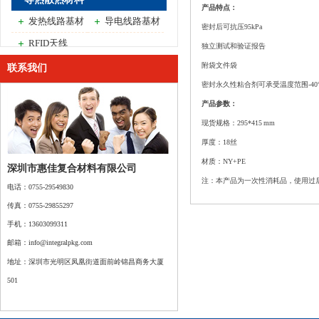
产品特点：
发热线路基材
导电线路基材
密封后可抗压95kPa
RFID天线
独立测试和验证报告
附袋文件袋
联系我们
密封永久性粘合剂可承受温度范围-40°C~55
产品参数：
现货规格：295*415 mm
厚度：18丝
材质：NY+PE
深圳市惠佳复合材料有限公司
注：本产品为一次性消耗品，使用过
电话：0755-
29549830
传真：0755-
29855297
手机：
13603099311
邮箱：info@integralpkg.com
地址：
深圳市光明区
凤凰街道面前岭锦昌商务大厦
501