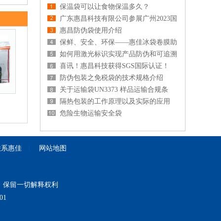
保温袋可以让食物保温多久？
广东惠昌科技有限公司参展广州2023国
际…
惠昌防伪袋使用介绍
保鲜、安全、环保——惠佳冰袋卷膜助
力生鲜…
如何用激光标识实现产品防伪和可追溯
性
喜讯！惠昌科技获得SGS国际认证！
防伪包装之免税袋的技术规格介绍
关于运输袋UN3373 样品运输合规条
例…
隔热包装的工作原理以及实际的应用
危险生物运输安全袋
联系惠佳
|
网站地图
公司 保留一切解释权利
01