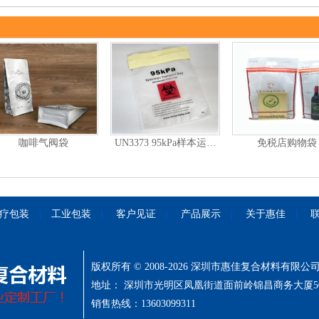
咖啡气阀袋
UN3373 95kPa样本运…
免税店购物袋
疗包装
|
工业包装
|
客户见证
|
产品展示
|
关于惠佳
|
版权所有 © 2008-2026 深圳市惠佳复合材料有限
地址： 深圳市光明区凤凰街道面前岭锦昌商务大厦5
销售热线：13603099311