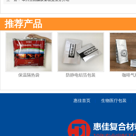
推荐产品
保温隔热袋
防静电铝箔包装
咖啡气
惠佳首页
|
生物医疗包装
|