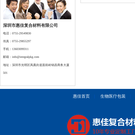
深圳市惠佳复合材料有限公司
电话：0755-
29549830
传真：0755-
29855297
手机：
13603099311
邮箱：info@integralpkg.com
地址：
深圳市光明区
凤凰街道面前岭锦昌商务大厦
501
惠佳首页
|
生物医疗包装
|